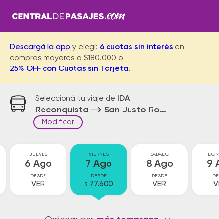
Descargá la app
y elegí:
6 cuotas sin interés
en
compras mayores a $180.000 o
25% OFF con Cuotas sin Tarjeta
.
Seleccioná tu viaje de
IDA
Reconquista
San Justo Rotonda
Modificar
JUEVES
VIERNES
SABADO
DOM
6 Ago
7 Ago
8 Ago
9 
DESDE
DESDE
DESDE
DE
VER
77.600
VER
V
$