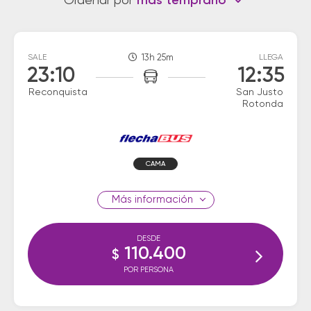
Ordenar por
más temprano
SALE
13h 25m
LLEGA
23:10
12:35
Reconquista
San Justo
Rotonda
CAMA
información
DESDE
110.400
$
POR PERSONA