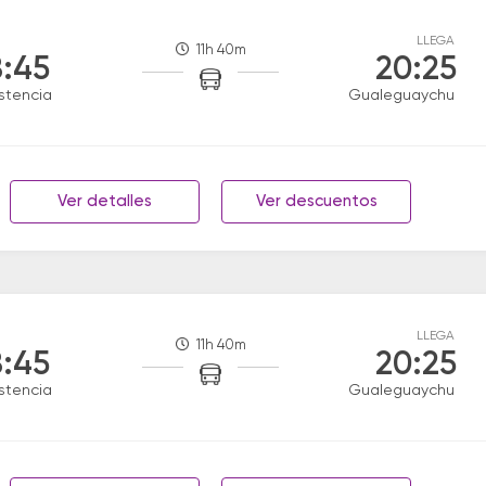
LLEGA
11h 40m
:45
20:25
stencia
Gualeguaychu
Ver detalles
Ver descuentos
LLEGA
11h 40m
:45
20:25
stencia
Gualeguaychu