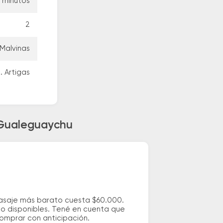
0 minutos
2
 Malvinas
. Artigas
a Gualeguaychu
pasaje más barato cuesta $60.000.
io disponibles. Tené en cuenta que
comprar con anticipación.