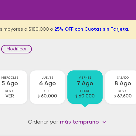
s mayores a $180.000 o
25% OFF con Cuotas sin Tarjeta
.
Modificar
MIÉRCOLES
JUEVES
VIERNES
SABADO
5 Ago
6 Ago
7 Ago
8 Ago
DESDE
DESDE
DESDE
DESDE
VER
60.000
60.000
67.600
$
$
$
Ordenar por
más temprano