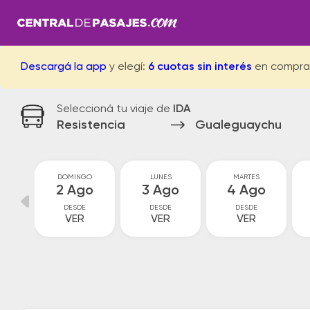
Descargá la app
y elegí:
6 cuotas sin interés
en compra
Seleccioná tu viaje de
IDA
Resistencia
Gualeguaychu
O
DOMINGO
LUNES
MARTES
o
2 Ago
3 Ago
4 Ago
DESDE
DESDE
DESDE
VER
VER
VER