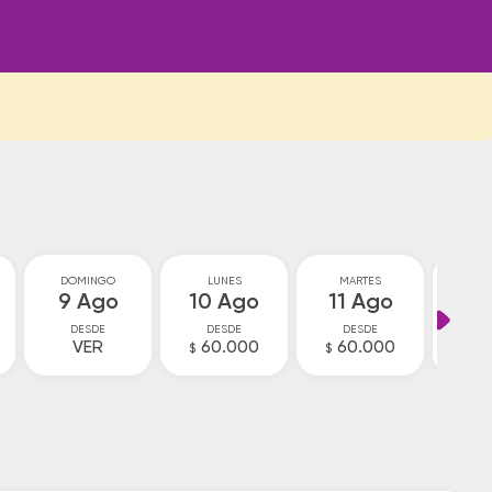
DOMINGO
LUNES
MARTES
MIÉ
9 Ago
10 Ago
11 Ago
12
DESDE
DESDE
DESDE
D
VER
60.000
60.000
V
$
$