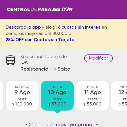
Descargá la app
y elegí:
6 cuotas sin interés
en
compras mayores a $180.000 o
25% OFF con Cuotas sin Tarjeta
.
Seleccioná tu viaje de
Modificar
IDA
Resistencia
Salta
DOMINGO
LUNES
MARTES
MIÉR
9 Ago
10 Ago
11 Ago
12
DESDE
DESDE
DESDE
DE
100.000
53.000
53.000
53
$
$
$
$
Ordenar por
más temprano