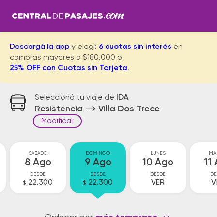
Descargá la app
y elegí:
6 cuotas sin interés
en
compras mayores a $180.000 o
25% OFF con Cuotas sin Tarjeta
.
Seleccioná tu viaje de
IDA
Resistencia
Villa Dos Trece
Modificar
SABADO
DOMINGO
LUNES
MA
8 Ago
9 Ago
10 Ago
11
DESDE
DESDE
DESDE
DE
22.300
22.300
VER
V
$
$