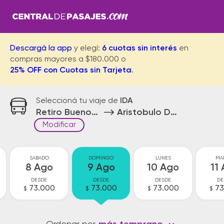
Descargá la app
y elegí:
6 cuotas sin interés
en
compras mayores a $180.000 o
25% OFF con Cuotas sin Tarjeta
.
Seleccioná tu viaje de
IDA
Retiro Buenos Aires
Aristobulo Del Valle
Modificar
SABADO
DOMINGO
LUNES
MA
8 Ago
9 Ago
10 Ago
11
DESDE
DESDE
DESDE
DE
73.000
73.000
73.000
73
$
$
$
$