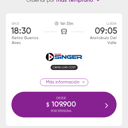
Ordenar por
más temprano
SALE
14h 35m
LLEGA
18:30
09:05
Retiro Buenos
Aristobulo Del
Aires
Valle
CAMA LOW COST
información
DESDE
109.900
$
POR PERSONA