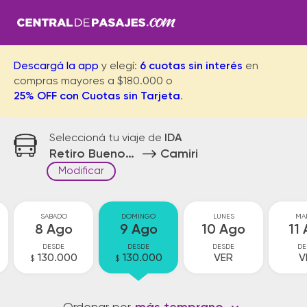
Descargá la app
y elegí:
6 cuotas sin interés
en
compras mayores a $180.000 o
25% OFF con Cuotas sin Tarjeta
.
Seleccioná tu viaje de
IDA
Retiro Buenos Aires
Camiri
Modificar
SABADO
DOMINGO
LUNES
MA
8 Ago
9 Ago
10 Ago
11
DESDE
DESDE
DESDE
DE
130.000
130.000
VER
V
$
$