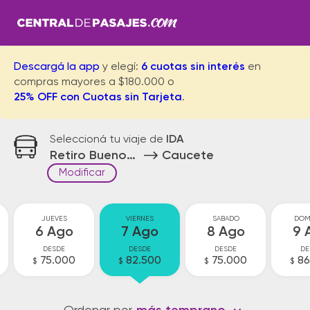
Descargá la app
y elegí:
6 cuotas sin interés
en
compras mayores a $180.000 o
25% OFF con Cuotas sin Tarjeta
.
Seleccioná tu viaje de
IDA
Retiro Buenos Aires
Caucete
Modificar
JUEVES
VIERNES
SABADO
DOM
6 Ago
7 Ago
8 Ago
9 
DESDE
DESDE
DESDE
DE
75.000
82.500
75.000
86
$
$
$
$