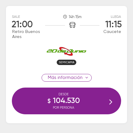
SALE
14h 15m
LLEGA
21:00
11:15
Retiro Buenos
Caucete
Aires
SEMICAMA
información
DESDE
104.530
$
POR PERSONA