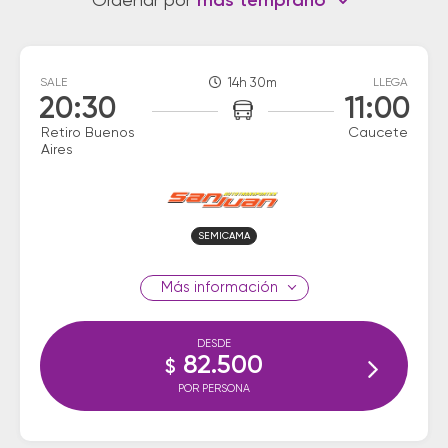
Ordenar por
más temprano
SALE
14h 30m
LLEGA
20:30
11:00
Retiro Buenos
Caucete
Aires
SEMICAMA
información
DESDE
82.500
$
POR PERSONA