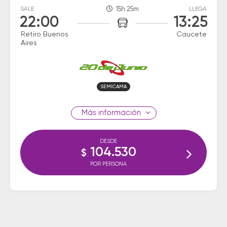
SALE
15h 25m
LLEGA
22:00
13:25
Retiro Buenos
Caucete
Aires
SEMICAMA
información
DESDE
104.530
$
POR PERSONA