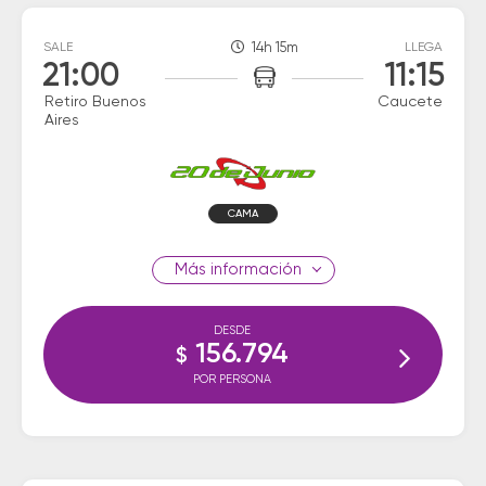
SALE
14h 15m
LLEGA
21:00
11:15
Retiro Buenos
Caucete
Aires
CAMA
información
DESDE
156.794
$
POR PERSONA