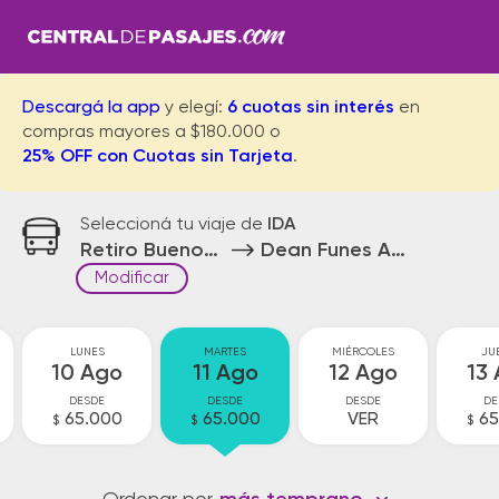
Descargá la app
y elegí:
6 cuotas sin interés
en
compras mayores a $180.000 o
25% OFF con Cuotas sin Tarjeta
.
Seleccioná tu viaje de
IDA
Retiro Buenos Aires
Dean Funes Acceso
Modificar
LUNES
MARTES
MIÉRCOLES
JU
10 Ago
11 Ago
12 Ago
13
DESDE
DESDE
DESDE
DE
65.000
65.000
VER
65
$
$
$