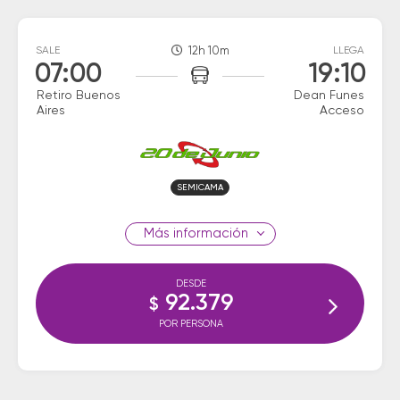
SALE
12h 10m
LLEGA
07:00
19:10
Retiro Buenos
Dean Funes
Aires
Acceso
SEMICAMA
información
DESDE
92.379
$
POR PERSONA