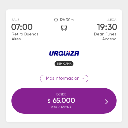
SALE
12h 30m
LLEGA
07:00
19:30
Retiro Buenos
Dean Funes
Aires
Acceso
SEMICAMA
información
DESDE
65.000
$
POR PERSONA