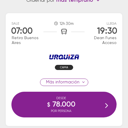
Ordenar por
más temprano
SALE
12h 30m
LLEGA
07:00
19:30
Retiro Buenos
Dean Funes
Aires
Acceso
CAMA
información
DESDE
78.000
$
POR PERSONA