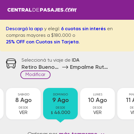
Descargá la app
y elegí:
6 cuotas sin interés
en
compras mayores a $180.000 o
25% OFF con Cuotas sin Tarjeta
.
Seleccioná tu viaje de
IDA
Retiro Buenos Aires
Empalme Ruta 12 y Ruta
Modificar
SABADO
DOMINGO
LUNES
MA
8 Ago
9 Ago
10 Ago
11
DESDE
DESDE
DESDE
DE
VER
46.000
VER
V
$