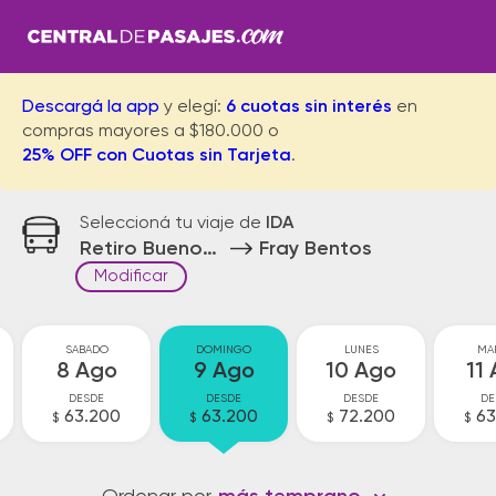
Descargá la app
y elegí:
6 cuotas sin interés
en
compras mayores a $180.000 o
25% OFF con Cuotas sin Tarjeta
.
Seleccioná tu viaje de
IDA
Retiro Buenos Aires
Fray Bentos
Modificar
SABADO
DOMINGO
LUNES
MA
8 Ago
9 Ago
10 Ago
11
DESDE
DESDE
DESDE
DE
63.200
63.200
72.200
63
$
$
$
$