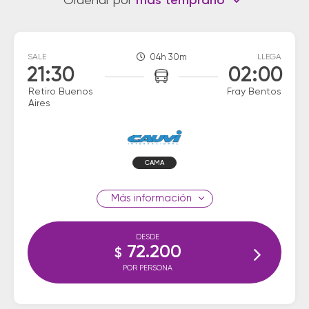
Ordenar por
más temprano
SALE
04h 30m
LLEGA
21:30
02:00
Retiro Buenos
Fray Bentos
Aires
CAMA
información
DESDE
72.200
$
POR PERSONA