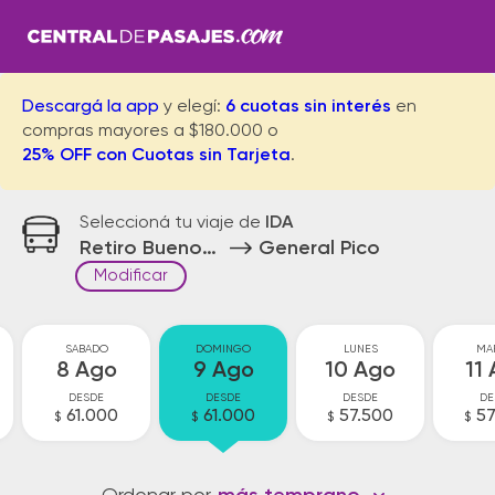
Descargá la app
y elegí:
6 cuotas sin interés
en
compras mayores a $180.000 o
25% OFF con Cuotas sin Tarjeta
.
Seleccioná tu viaje de
IDA
Retiro Buenos Aires
General Pico
Modificar
SABADO
DOMINGO
LUNES
MA
8 Ago
9 Ago
10 Ago
11
DESDE
DESDE
DESDE
DE
61.000
61.000
57.500
57
$
$
$
$