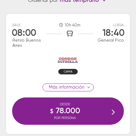
Ordenar por
más temprano
SALE
10h 40m
LLEGA
08:00
18:40
Retiro Buenos
General Pico
Aires
CAMA
información
DESDE
78.000
$
POR PERSONA