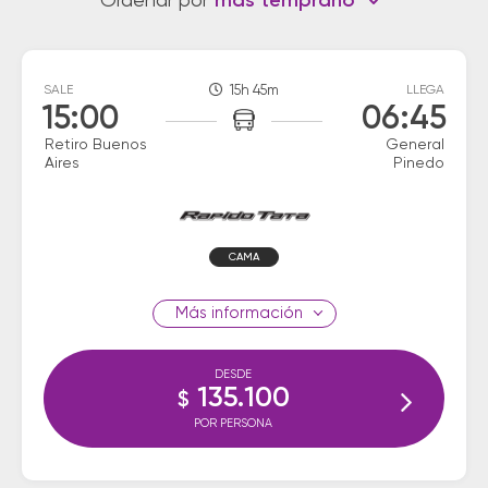
Ordenar por
más temprano
SALE
15h 45m
LLEGA
15:00
06:45
Retiro Buenos
General
Aires
Pinedo
CAMA
información
DESDE
135.100
$
POR PERSONA