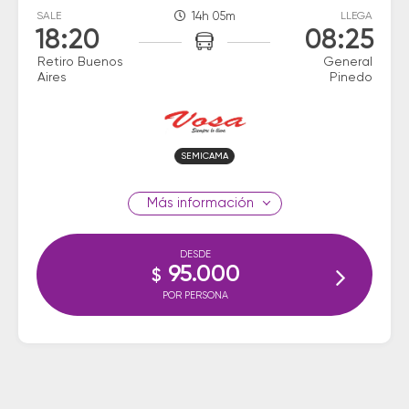
SALE
14h 05m
LLEGA
18:20
08:25
Retiro Buenos
General
Aires
Pinedo
SEMICAMA
información
DESDE
95.000
$
POR PERSONA