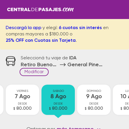
Descargá la app
y elegí:
6 cuotas sin interés
en
compras mayores a $180.000 o
25% OFF con Cuotas sin Tarjeta
.
Seleccioná tu viaje de
IDA
Retiro Buenos Aires
General Pinedo
Modificar
VIERNES
SABADO
DOMINGO
LU
7 Ago
8 Ago
9 Ago
10
DESDE
DESDE
DESDE
DE
80.000
80.000
80.000
80
$
$
$
$