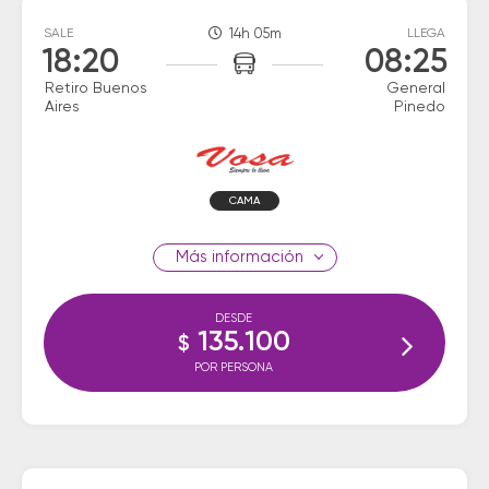
SALE
14h 05m
LLEGA
18:20
08:25
Retiro Buenos
General
Aires
Pinedo
CAMA
información
DESDE
135.100
$
POR PERSONA