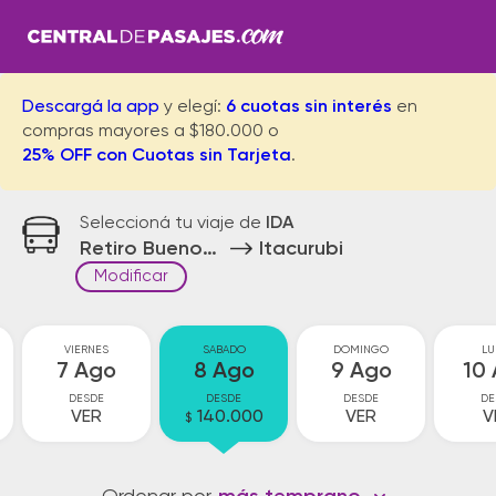
Descargá la app
y elegí:
6 cuotas sin interés
en
compras mayores a $180.000 o
25% OFF con Cuotas sin Tarjeta
.
Seleccioná tu viaje de
IDA
Retiro Buenos Aires
Itacurubi
Modificar
VIERNES
SABADO
DOMINGO
LU
7 Ago
8 Ago
9 Ago
10
DESDE
DESDE
DESDE
DE
VER
140.000
VER
V
$