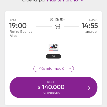
Ordenar por
más temprano
SALE
19h 55m
LLEGA
19:00
14:55
Retiro Buenos
Itacurubi
Aires
SA
información
DESDE
140.000
$
POR PERSONA