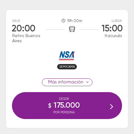
SALE
19h 00m
LLEGA
20:00
15:00
Retiro Buenos
Itacurubi
Aires
SEMICAMA
información
DESDE
175.000
$
POR PERSONA