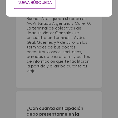
Gonzalez?
NUEVA BÚSQUEDA
La terminal de ómnibus de Retiro
Buenos Aires queda ubicada en
Av. Antártida Argentina y Calle 10.
La terminal de colectivos de
Joaquin Victor Gonzalez se
encuentra en Terminal – Avda.
Gral. Guemes y 9 de Julio. En las
terminales de bus podrás
encontrar kioscos, sanitarios,
paradas de taxi o remis y puntos
de información que te facilitarán
la partida y el arribo durante tu
viaje.
¿Con cuánta anticipación
debo presentarme en la