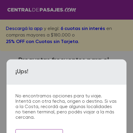
Descargá la app
y elegí:
6 cuotas sin interés
en
compras mayores a $180.000 o
25% OFF con Cuotas sin Tarjeta
.
Preguntas frecuentes para el
viaje desde Retiro Buenos
¡Ups!
Aires a Joaquin Victor
Gonzalez
No encontramos opciones para tu viaje.
Intentá con otra fecha, origen o destino. Si vas
a la Costa, recordá que algunas localidades
no tienen terminal, pero podés viajar a la más
¿Dónde quedan las
cercana.
terminales de micro de Retiro
Buenos Aires a Joaquin Victor