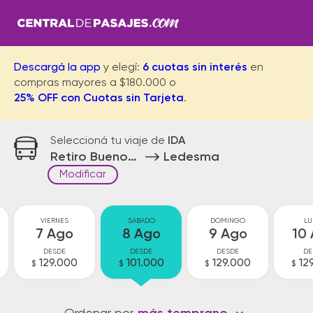
Descargá la app
y elegí:
6 cuotas sin interés
en
compras mayores a $180.000 o
25% OFF con Cuotas sin Tarjeta
.
Seleccioná tu viaje de
IDA
Retiro Buenos Aires
Ledesma
Modificar
VIERNES
SABADO
DOMINGO
LU
7 Ago
8 Ago
9 Ago
10
DESDE
DESDE
DESDE
DE
129.000
101.000
129.000
12
$
$
$
$