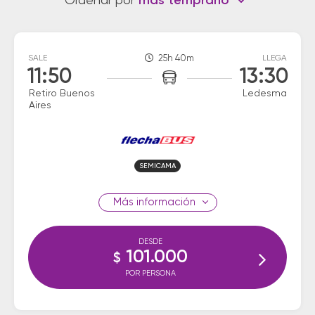
Ordenar por
más temprano
SALE
25h 40m
LLEGA
11:50
13:30
Retiro Buenos
Ledesma
Aires
SEMICAMA
información
DESDE
101.000
$
POR PERSONA