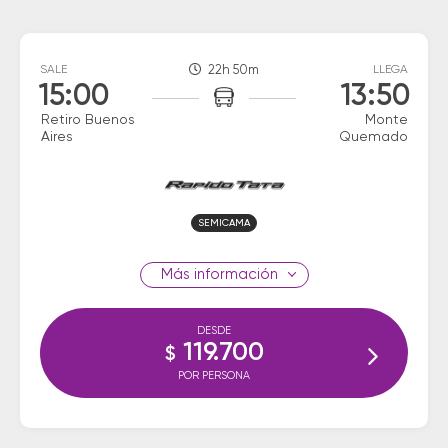
SALE
22h 50m
LLEGA
15:00
13:50
Retiro Buenos
Monte
Aires
Quemado
SEMICAMA
información
DESDE
119.700
$
POR PERSONA