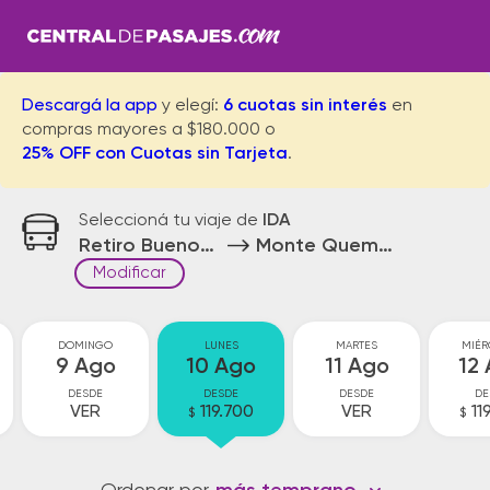
Descargá la app
y elegí:
6 cuotas sin interés
en
compras mayores a $180.000 o
25% OFF con Cuotas sin Tarjeta
.
Seleccioná tu viaje de
IDA
Retiro Buenos Aires
Monte Quemado
Modificar
DOMINGO
LUNES
MARTES
MIÉR
9 Ago
10 Ago
11 Ago
12
DESDE
DESDE
DESDE
DE
VER
119.700
VER
11
$
$