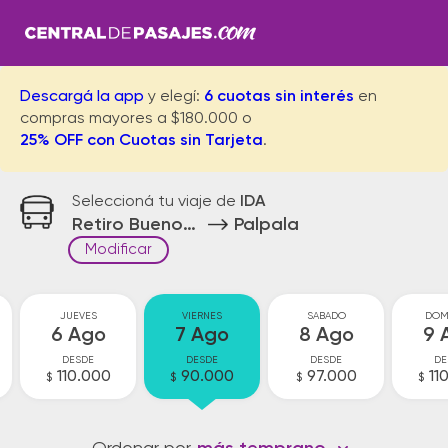
Descargá la app
y elegí:
6 cuotas sin interés
en
compras mayores a $180.000 o
25% OFF con Cuotas sin Tarjeta
.
Seleccioná tu viaje de
IDA
Retiro Buenos Aires
Palpala
Modificar
JUEVES
VIERNES
SABADO
DOM
6 Ago
7 Ago
8 Ago
9 
DESDE
DESDE
DESDE
DE
110.000
90.000
97.000
11
$
$
$
$