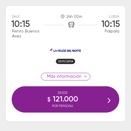
SALE
24h 00m
LLEGA
10:15
10:15
Retiro Buenos
Palpala
Aires
SEMICAMA
información
DESDE
121.000
$
POR PERSONA