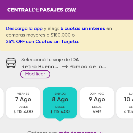
Descargá la app
y elegí:
6 cuotas sin interés
en
compras mayores a $180.000 o
25% OFF con Cuotas sin Tarjeta
.
Seleccioná tu viaje de
IDA
Retiro Buenos Aires
Pampa de los Guanacos
Modificar
VIERNES
SABADO
DOMINGO
LU
7 Ago
8 Ago
9 Ago
10
DESDE
DESDE
DESDE
DE
115.400
115.400
VER
11
$
$
$