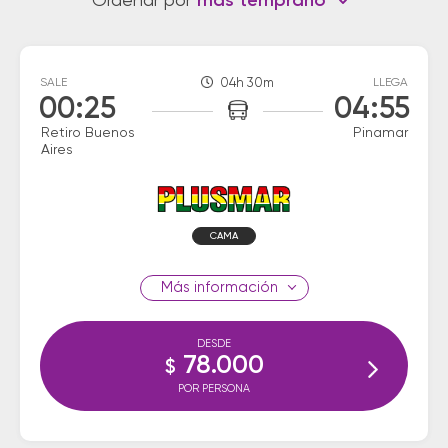
Ordenar por
más temprano
SALE
04h 30m
LLEGA
00:25
04:55
Retiro Buenos
Pinamar
Aires
CAMA
información
DESDE
78.000
$
POR PERSONA