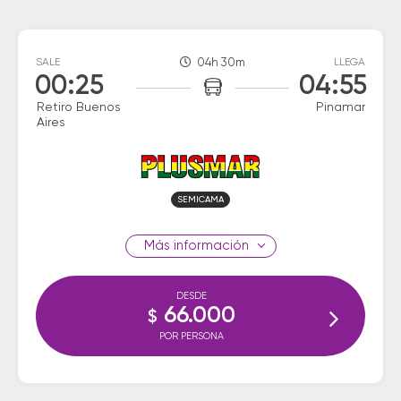
SALE
04h 30m
LLEGA
00:25
04:55
Retiro Buenos
Pinamar
Aires
SEMICAMA
información
DESDE
66.000
$
POR PERSONA