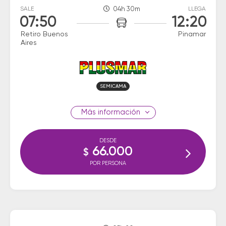
SALE
04h 30m
LLEGA
07:50
12:20
Retiro Buenos
Pinamar
Aires
SEMICAMA
información
DESDE
66.000
$
POR PERSONA