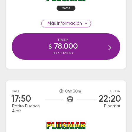
CAMA
información
DESDE
78.000
$
POR PERSONA
SALE
04h 30m
LLEGA
17:50
22:20
Retiro Buenos
Pinamar
Aires