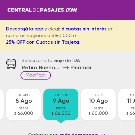
Descargá la app
y elegí:
6 cuotas sin interés
en
compras mayores a $180.000 o
25% OFF con Cuotas sin Tarjeta
.
Seleccioná tu viaje de
IDA
Retiro Buenos Aires
Pinamar
Modificar
SABADO
DOMINGO
LUNES
MA
8 Ago
9 Ago
10 Ago
11
DESDE
DESDE
DESDE
DE
66.000
66.000
60.000
66
$
$
$
$