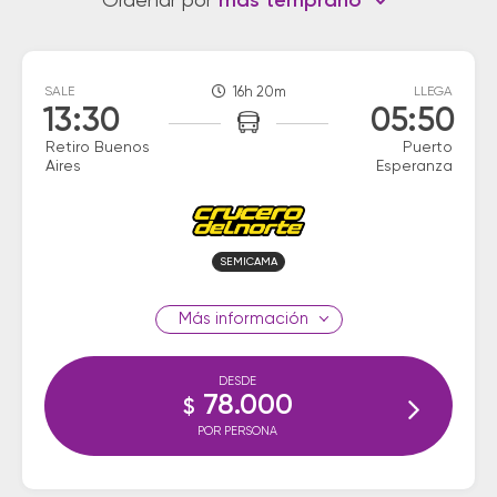
Ordenar por
más temprano
SALE
16h 20m
LLEGA
13:30
05:50
Retiro Buenos
Puerto
Aires
Esperanza
SEMICAMA
información
DESDE
78.000
$
POR PERSONA