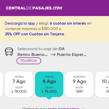
Descargá la app
y elegí:
6 cuotas sin interés
en
compras mayores a $180.000 o
25% OFF con Cuotas sin Tarjeta
.
Seleccioná tu viaje de
IDA
Retiro Buenos Aires
Puerto Esperanza
Modificar
VIERNES
SABADO
DOMINGO
LU
7 Ago
8 Ago
9 Ago
10
DESDE
DESDE
DESDE
DE
78.000
78.000
VER
V
$
$