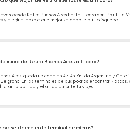
ro que viajan de Retiro Buenos Aires a Tilcara?
levan desde Retiro Buenos Aires hasta Tilcara son: Balut, La 
es y elegir el pasaje que mejor se adapte a tu búsqueda.
e micro de Retiro Buenos Aires a Tilcara?
enos Aires queda ubicada en Av. Antártida Argentina y Calle 1
y Belgrano. En las terminales de bus podrás encontrar kioscos, 
itarán la partida y el arribo durante tu viaje.
 presentarme en la terminal de micros?