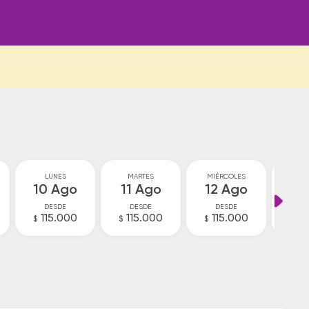
LUNES
MARTES
MIÉRCOLES
JU
10 Ago
11 Ago
12 Ago
13
DESDE
DESDE
DESDE
D
115.000
115.000
115.000
11
$
$
$
$