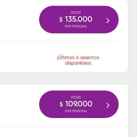
DESDE
135.000
$
POR PERSONA
¡Últimos 4 asientos
disponibles!
DESDE
109.000
$
POR PERSONA