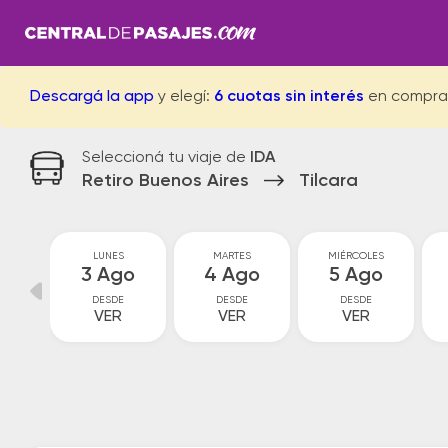
Descargá la app
y elegí:
6 cuotas sin interés
en compra
Seleccioná tu viaje de
IDA
Retiro Buenos Aires
Tilcara
GO
LUNES
MARTES
MIÉRCOLES
go
3 Ago
4 Ago
5 Ago
DESDE
DESDE
DESDE
VER
VER
VER