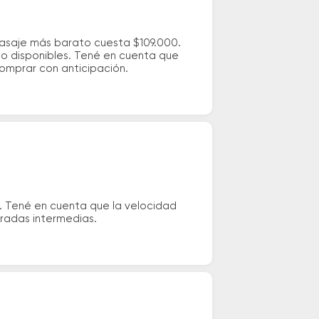
 pasaje más barato cuesta $109.000.
io disponibles. Tené en cuenta que
comprar con anticipación.
s. Tené en cuenta que la velocidad
aradas intermedias.