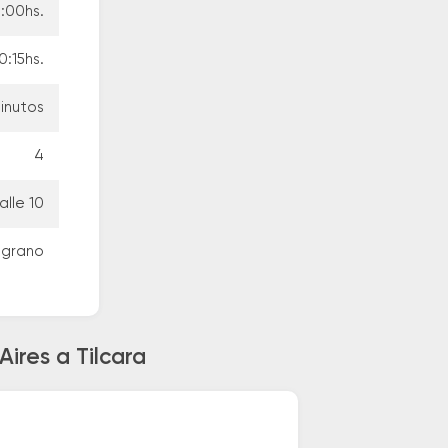
:00hs.
0:15hs.
inutos
4
alle 10
elgrano
ires a Tilcara