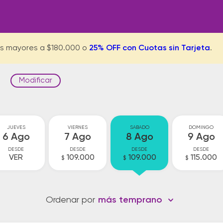
s mayores a $180.000 o
25% OFF con Cuotas sin Tarjeta
.
Modificar
JUEVES
VIERNES
SABADO
DOMINGO
6 Ago
7 Ago
8 Ago
9 Ago
DESDE
DESDE
DESDE
DESDE
VER
109.000
109.000
115.000
$
$
$
Ordenar por
más temprano