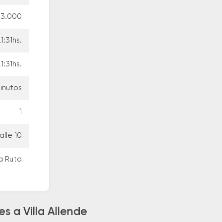
73.000
1:31hs.
1:31hs.
inutos
1
alle 10
la Ruta
s a Villa Allende