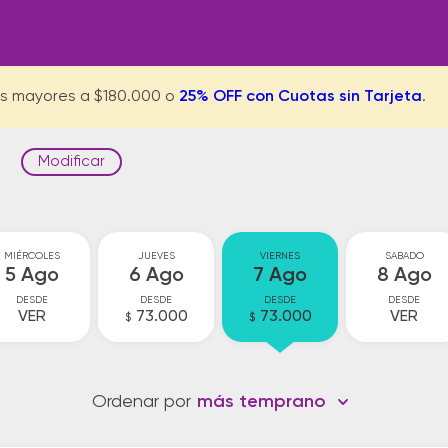
s mayores a $180.000 o
25% OFF con Cuotas sin Tarjeta
.
Modificar
MIÉRCOLES
JUEVES
VIERNES
SABADO
5 Ago
6 Ago
7 Ago
8 Ago
DESDE
DESDE
DESDE
DESDE
VER
73.000
73.000
VER
$
$
Ordenar por
más temprano