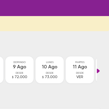
DOMINGO
LUNES
MARTES
MIÉ
9 Ago
10 Ago
11 Ago
12
DESDE
DESDE
DESDE
D
72.000
73.000
VER
V
$
$