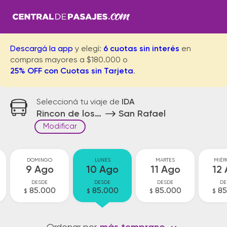
Descargá la app
y elegí:
6 cuotas sin interés
en
compras mayores a $180.000 o
25% OFF con Cuotas sin Tarjeta
.
Seleccioná tu viaje de
IDA
Rincon de los Sauces
San Rafael
Modificar
DOMINGO
LUNES
MARTES
MIÉR
9 Ago
10 Ago
11 Ago
12
DESDE
DESDE
DESDE
DE
85.000
85.000
85.000
85
$
$
$
$