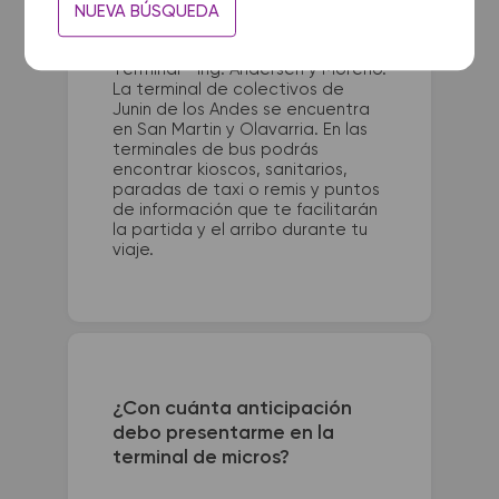
NUEVA BÚSQUEDA
La terminal de ómnibus de Rio
Colorado queda ubicada en
Terminal - Ing. Andersen y Moreno.
La terminal de colectivos de
Junin de los Andes se encuentra
en San Martin y Olavarria. En las
terminales de bus podrás
encontrar kioscos, sanitarios,
paradas de taxi o remis y puntos
de información que te facilitarán
la partida y el arribo durante tu
viaje.
¿Con cuánta anticipación
debo presentarme en la
terminal de micros?