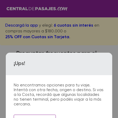
Descargá la app
y elegí:
6 cuotas sin interés
en
compras mayores a $180.000 o
25% OFF con Cuotas sin Tarjeta
.
Preguntas frecuentes para el
viaje desde Rio Colorado a
¡Ups!
Junin de los Andes
No encontramos opciones para tu viaje.
Intentá con otra fecha, origen o destino. Si vas
¿Dónde quedan las
a la Costa, recordá que algunas localidades
no tienen terminal, pero podés viajar a la más
terminales de micro de Rio
cercana.
Colorado a Junin de los
Andes?