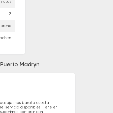
inutos
2
 Moreno
ecochea
a Puerto Madryn
l pasaje más barato cuesta
el servicio disponibles. Tené en
e sugerimos comprar con