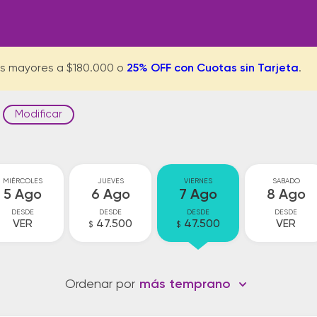
s mayores a $180.000 o
25% OFF con Cuotas sin Tarjeta
.
Modificar
MIÉRCOLES
JUEVES
VIERNES
SABADO
5 Ago
6 Ago
7 Ago
8 Ago
DESDE
DESDE
DESDE
DESDE
VER
47.500
47.500
VER
$
$
Ordenar por
más temprano