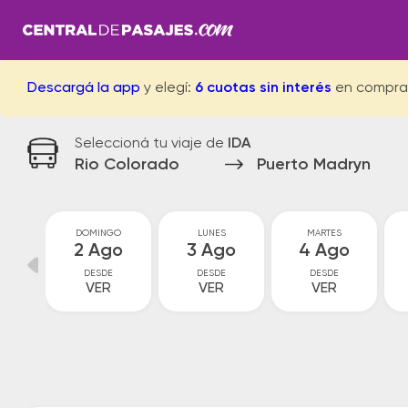
Descargá la app
y elegí:
6 cuotas sin interés
en compra
Seleccioná tu viaje de
IDA
Rio Colorado
Puerto Madryn
O
DOMINGO
LUNES
MARTES
o
2 Ago
3 Ago
4 Ago
DESDE
DESDE
DESDE
VER
VER
VER