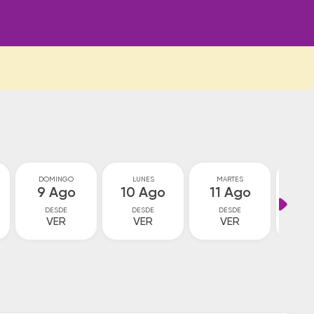
DOMINGO
LUNES
MARTES
MIÉ
9 Ago
10 Ago
11 Ago
12
DESDE
DESDE
DESDE
D
VER
VER
VER
V