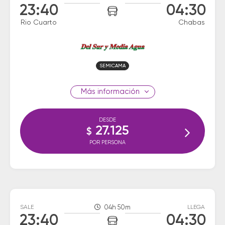
23:40
04:30
Rio Cuarto
Chabas
SEMICAMA
información
DESDE
27.125
$
POR PERSONA
SALE
04h 50m
LLEGA
23:40
04:30