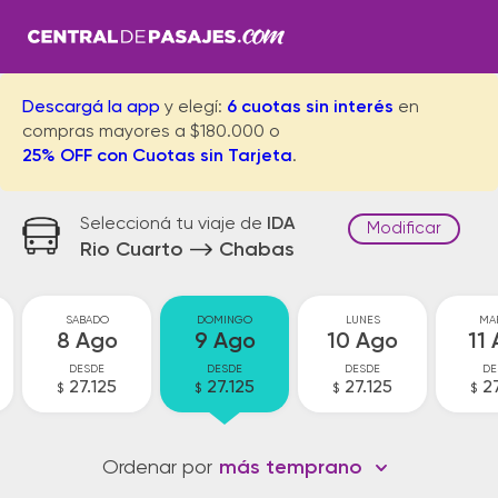
Descargá la app
y elegí:
6 cuotas sin interés
en
compras mayores a $180.000 o
25% OFF con Cuotas sin Tarjeta
.
Seleccioná tu viaje de
IDA
Modificar
Rio Cuarto
Chabas
SABADO
DOMINGO
LUNES
MA
8 Ago
9 Ago
10 Ago
11
DESDE
DESDE
DESDE
DE
27.125
27.125
27.125
2
$
$
$
$
Ordenar por
más temprano