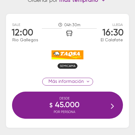
Ordenar por
más temprano
SALE
04h 30m
LLEGA
12:00
16:30
Rio Gallegos
El Calafate
SEMICAMA
información
DESDE
45.000
$
POR PERSONA