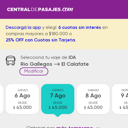
Descargá la app
y elegí:
6 cuotas sin interés
en
compras mayores a $180.000 o
25% OFF con Cuotas sin Tarjeta
.
Seleccioná tu viaje de
IDA
Rio Gallegos
El Calafate
Modificar
JUEVES
VIERNES
SABADO
DOM
6 Ago
7 Ago
8 Ago
9 
DESDE
DESDE
DESDE
DE
45.000
45.000
45.000
45
$
$
$
$