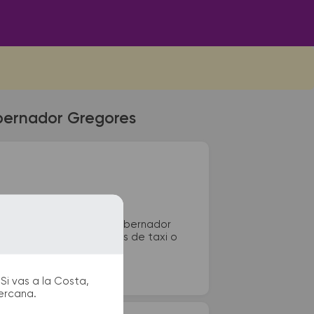
obernador Gregores
minal de colectivos de Gobernador
scos, sanitarios, paradas de taxi o
Si vas a la Costa,
cercana.