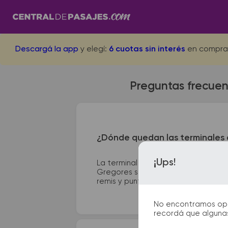
Descargá la app
y elegí:
6 cuotas sin interés
en compra
Preguntas frecuen
¿Dónde quedan las terminales 
¡Ups!
La terminal de ómnibus de Rio Gall
Gregores se encuentra en Ruta Provi
remis y puntos de información que te
No encontramos opcio
recordá que algunas