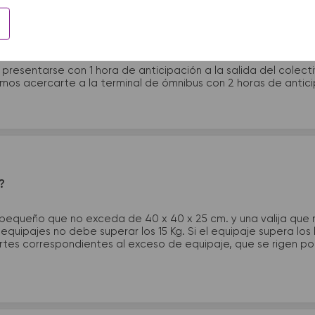
 presentarme en la terminal de micros?
 presentarse con 1 hora de anticipación a la salida del colecti
rimos acercarte a la terminal de ómnibus con 2 horas de antic
?
 pequeño que no exceda de 40 x 40 x 25 cm. y una valija que
quipajes no debe superar los 15 Kg. Si el equipaje supera los
tes correspondientes al exceso de equipaje, que se rigen por 