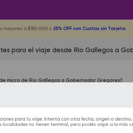
s mayores a $180.000 o
25% OFF con Cuotas sin Tarjeta
.
tes para el viaje desde Rio Gallegos a G
de micro de Rio Gallegos a Gobernador Gregores?
egos queda ubicada en Terminal - Eva Perón y Ruta 3. La ter
ncial 27 km 175. En las terminales de bus podrás encontrar kio
 facilitarán la partida y el arribo durante tu viaje.
nes para tu viaje. Intentá con otra fecha, origen o destino. 
 localidades no tienen terminal, pero podés viajar a la más 