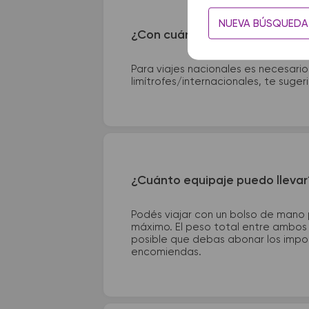
NUEVA BÚSQUEDA
¿Con cuánta anticipación debo
Para viajes nacionales es necesario
limítrofes/internacionales, te suge
¿Cuánto equipaje puedo llevar
Podés viajar con un bolso de mano
máximo. El peso total entre ambos e
posible que debas abonar los impor
encomiendas.