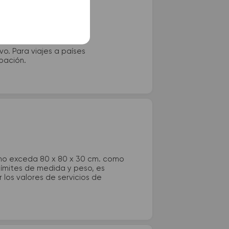
vo. Para viajes a países
ipación.
 no exceda 80 x 80 x 30 cm. como
 límites de medida y peso, es
los valores de servicios de