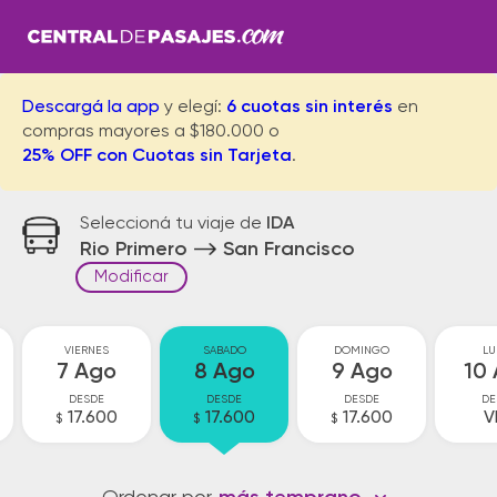
Descargá la app
y elegí:
6 cuotas sin interés
en
compras mayores a $180.000 o
25% OFF con Cuotas sin Tarjeta
.
Seleccioná tu viaje de
IDA
Rio Primero
San Francisco
Modificar
VIERNES
SABADO
DOMINGO
LU
7 Ago
8 Ago
9 Ago
10
DESDE
DESDE
DESDE
DE
17.600
17.600
17.600
V
$
$
$