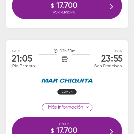
17.700
$
POR PERSONA
SALE
02h 50m
LLEGA
21:05
23:55
Rio Primero
San Francisco
COMUN
información
DESDE
17.700
$