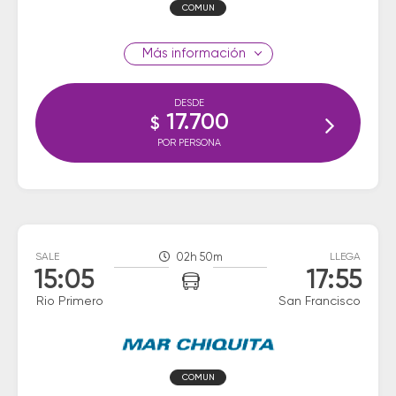
COMUN
información
DESDE
17.700
$
POR PERSONA
SALE
02h 50m
LLEGA
15:05
17:55
Rio Primero
San Francisco
COMUN