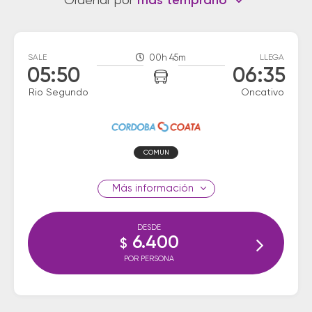
Ordenar por
más temprano
SALE
00h 45m
LLEGA
05:50
06:35
Rio Segundo
Oncativo
COMUN
información
DESDE
6.400
$
POR PERSONA