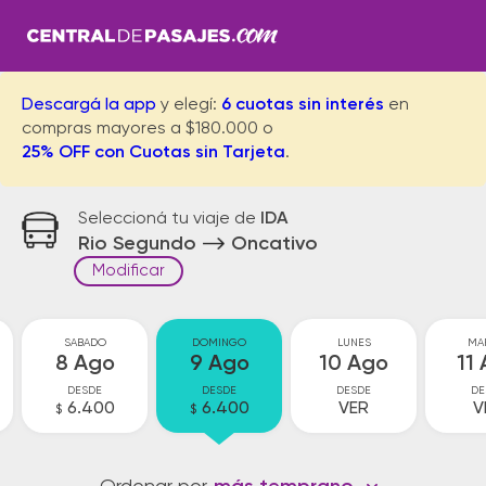
Descargá la app
y elegí:
6 cuotas sin interés
en
compras mayores a $180.000 o
25% OFF con Cuotas sin Tarjeta
.
Seleccioná tu viaje de
IDA
Rio Segundo
Oncativo
Modificar
SABADO
DOMINGO
LUNES
MA
8 Ago
9 Ago
10 Ago
11
DESDE
DESDE
DESDE
DE
6.400
6.400
VER
V
$
$