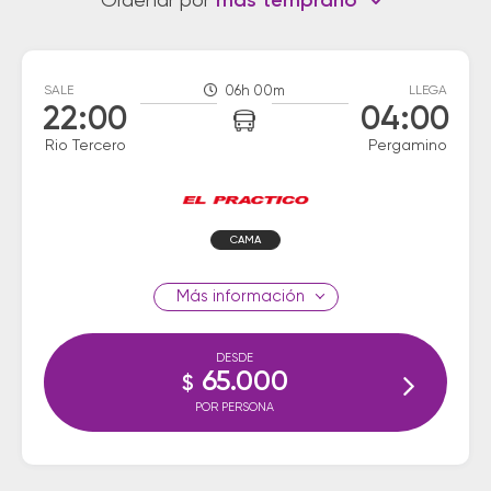
Ordenar por
más temprano
SALE
06h 00m
LLEGA
22:00
04:00
Rio Tercero
Pergamino
CAMA
información
DESDE
65.000
$
POR PERSONA