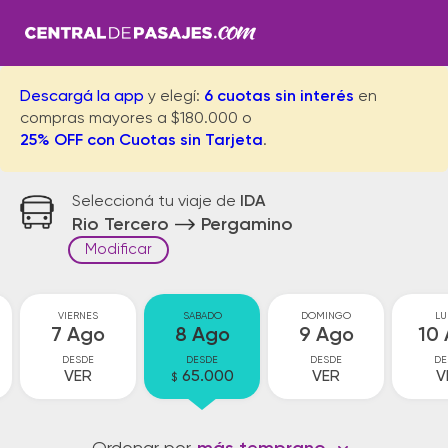
Descargá la app
y elegí:
6 cuotas sin interés
en
compras mayores a $180.000 o
25% OFF con Cuotas sin Tarjeta
.
Seleccioná tu viaje de
IDA
Rio Tercero
Pergamino
Modificar
VIERNES
SABADO
DOMINGO
LU
7 Ago
8 Ago
9 Ago
10
DESDE
DESDE
DESDE
DE
VER
65.000
VER
V
$