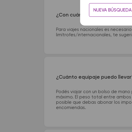
NUEVA BÚSQUEDA
¿Con cuánta anticipación debo
Para viajes nacionales es necesario
limítrofes/internacionales, te suge
¿Cuánto equipaje puedo llevar
Podés viajar con un bolso de mano
máximo. El peso total entre ambos e
posible que debas abonar los impor
encomiendas.