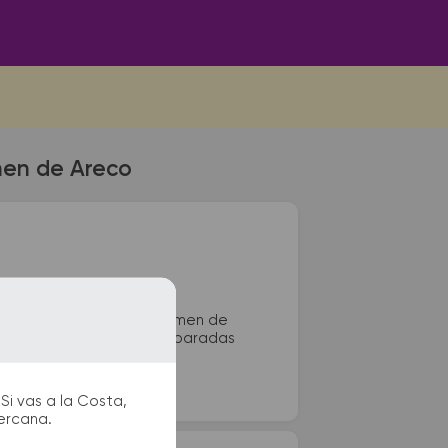
men de Areco
inal de colectivos de Carmen de
rar kioscos, sanitarios, paradas
Si vas a la Costa,
cercana.