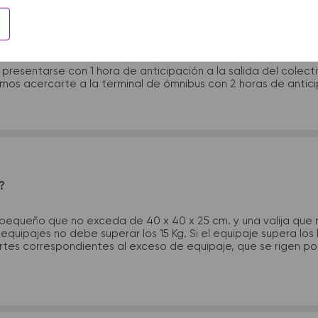
 presentarme en la terminal de micros?
 presentarse con 1 hora de anticipación a la salida del colecti
rimos acercarte a la terminal de ómnibus con 2 horas de antic
?
 pequeño que no exceda de 40 x 40 x 25 cm. y una valija que
quipajes no debe superar los 15 Kg. Si el equipaje supera los
tes correspondientes al exceso de equipaje, que se rigen por 