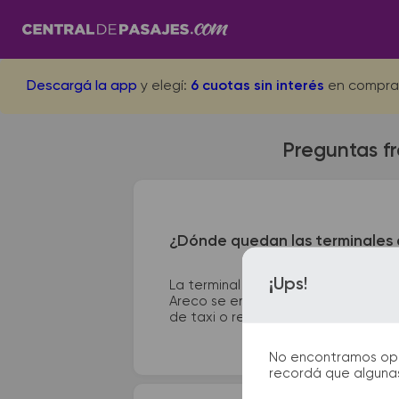
Descargá la app
y elegí:
6 cuotas sin interés
en compra
Preguntas f
¿Dónde quedan las terminales 
¡Ups!
La terminal de ómnibus de Rojas qu
Areco se encuentra en Los Platanos
de taxi o remis y puntos de informac
No encontramos opcio
recordá que algunas