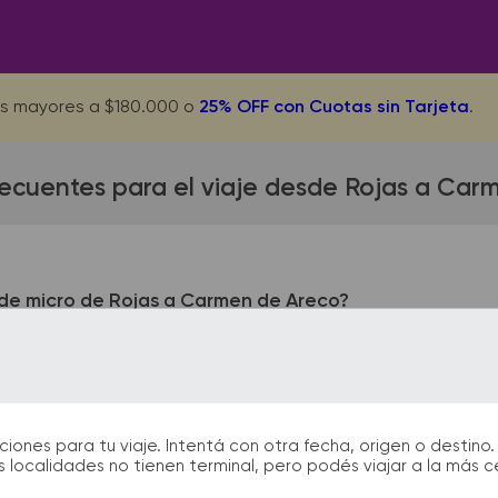
s mayores a $180.000 o
25% OFF con Cuotas sin Tarjeta
.
recuentes para el viaje desde Rojas a Car
de micro de Rojas a Carmen de Areco?
eda ubicada en Av. 3 de Febrero y Muñoz - Terminal. La term
 674, Carmen de Areco. En las terminales de bus podrás encont
ión que te facilitarán la partida y el arribo durante tu viaje.
nes para tu viaje. Intentá con otra fecha, origen o destino. 
 localidades no tienen terminal, pero podés viajar a la más 