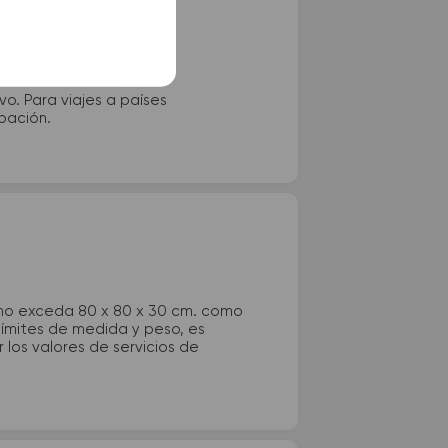
vo. Para viajes a países
ipación.
 no exceda 80 x 80 x 30 cm. como
 límites de medida y peso, es
los valores de servicios de