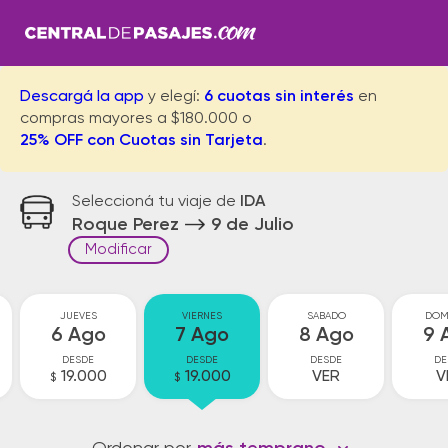
Descargá la app
y elegí:
6 cuotas sin interés
en
compras mayores a $180.000 o
25% OFF con Cuotas sin Tarjeta
.
Seleccioná tu viaje de
IDA
Roque Perez
9 de Julio
Modificar
JUEVES
VIERNES
SABADO
DOM
6 Ago
7 Ago
8 Ago
9 
DESDE
DESDE
DESDE
DE
19.000
19.000
VER
V
$
$