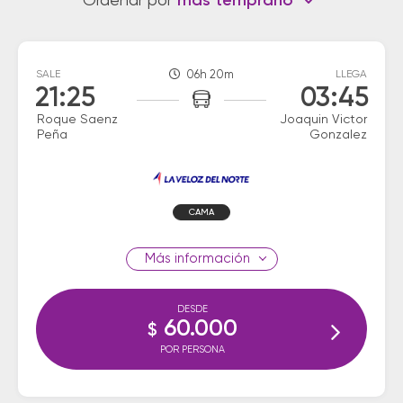
Ordenar por
más temprano
SALE
06h 20m
LLEGA
21:25
03:45
Roque Saenz
Joaquin Victor
Peña
Gonzalez
CAMA
información
DESDE
60.000
$
POR PERSONA