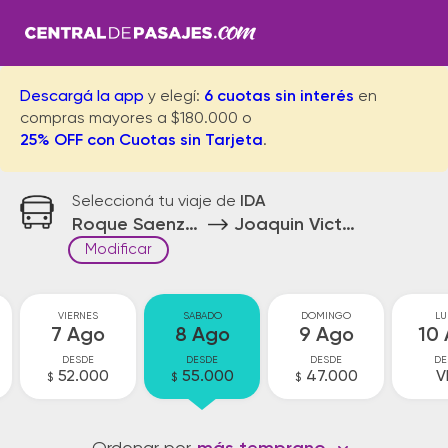
Descargá la app
y elegí:
6 cuotas sin interés
en
compras mayores a $180.000 o
25% OFF con Cuotas sin Tarjeta
.
Seleccioná tu viaje de
IDA
Roque Saenz Peña
Joaquin Victor Gonzalez
Modificar
VIERNES
SABADO
DOMINGO
LU
7 Ago
8 Ago
9 Ago
10
DESDE
DESDE
DESDE
DE
52.000
55.000
47.000
V
$
$
$