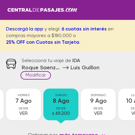
Descargá la app
y elegí:
6 cuotas sin interés
en
compras mayores a $180.000 o
25% OFF con Cuotas sin Tarjeta
.
Seleccioná tu viaje de
IDA
Roque Saenz Peña
Luis Guillon
Modificar
VIERNES
SABADO
DOMINGO
LU
7 Ago
8 Ago
9 Ago
10
DESDE
DESDE
DESDE
DE
VER
69.200
VER
V
$