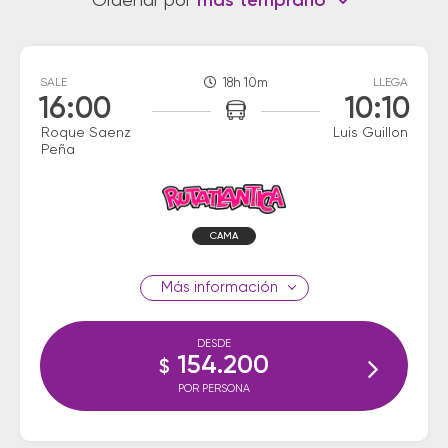
Ordenar por
más temprano
SALE
18h 10m
LLEGA
16:00
10:10
Roque Saenz
Luis Guillon
Peña
CAMA
información
DESDE
154.200
$
POR PERSONA