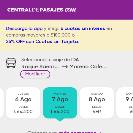
Descargá la app
y elegí:
6 cuotas sin interés
en
compras mayores a $180.000 o
25% OFF con Cuotas sin Tarjeta
.
Seleccioná tu viaje de
IDA
Roque Saenz Peña
Moreno Colectora
Modificar
JUEVES
VIERNES
SABADO
DOM
6 Ago
7 Ago
8 Ago
9 
DESDE
DESDE
DESDE
DE
64.200
64.200
VER
V
$
$