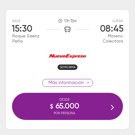
SALE
17h 15m
LLEGA
15:30
08:45
Roque Saenz
Moreno
Peña
Colectora
SEMICAMA
información
DESDE
65.000
$
POR PERSONA