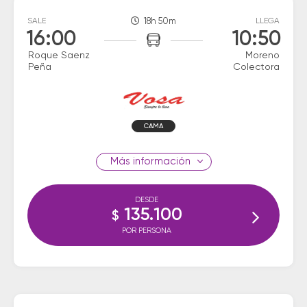
SALE
18h 50m
LLEGA
16:00
10:50
Roque Saenz
Moreno
Peña
Colectora
CAMA
información
DESDE
135.100
$
POR PERSONA