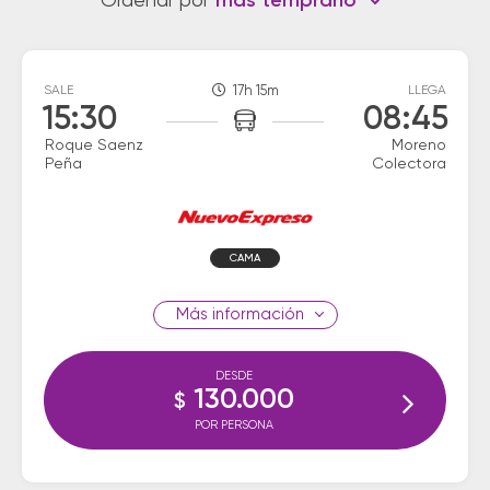
Ordenar por
más temprano
SALE
17h 15m
LLEGA
15:30
08:45
Roque Saenz
Moreno
Peña
Colectora
CAMA
información
DESDE
130.000
$
POR PERSONA