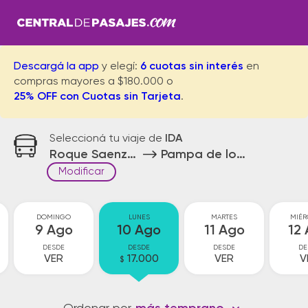
Descargá la app
y elegí:
6 cuotas sin interés
en
compras mayores a $180.000 o
25% OFF con Cuotas sin Tarjeta
.
Seleccioná tu viaje de
IDA
Roque Saenz Peña
Pampa de los Guanacos
Modificar
DOMINGO
LUNES
MARTES
MIÉR
9 Ago
10 Ago
11 Ago
12
DESDE
DESDE
DESDE
DE
VER
17.000
VER
V
$