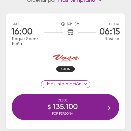
Ordenar por
más temprano
SALE
14h 15m
LLEGA
16:00
06:15
Roque Saenz
Rosario
Peña
CAMA
información
DESDE
135.100
$
POR PERSONA