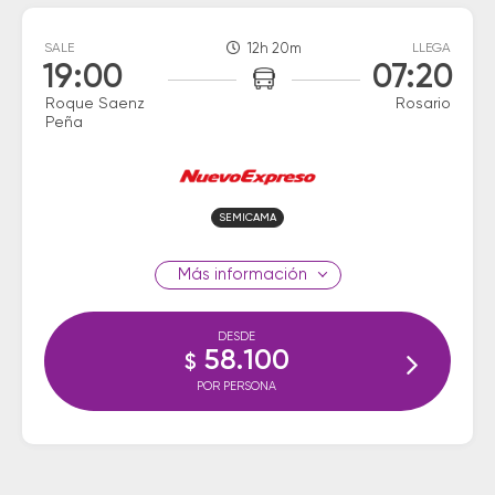
SALE
12h 20m
LLEGA
19:00
07:20
Roque Saenz
Rosario
Peña
SEMICAMA
información
DESDE
58.100
$
POR PERSONA