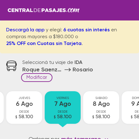
Descargá la app
y elegí:
6 cuotas sin interés
en
compras mayores a $180.000 o
25% OFF con Cuotas sin Tarjeta
.
Seleccioná tu viaje de
IDA
Roque Saenz Peña
Rosario
Modificar
JUEVES
VIERNES
SABADO
DOM
6 Ago
7 Ago
8 Ago
9 
DESDE
DESDE
DESDE
DE
58.100
58.100
58.100
58
$
$
$
$