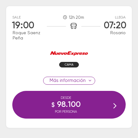
SALE
12h 20m
LLEGA
19:00
07:20
Roque Saenz
Rosario
Peña
CAMA
información
DESDE
98.100
$
POR PERSONA