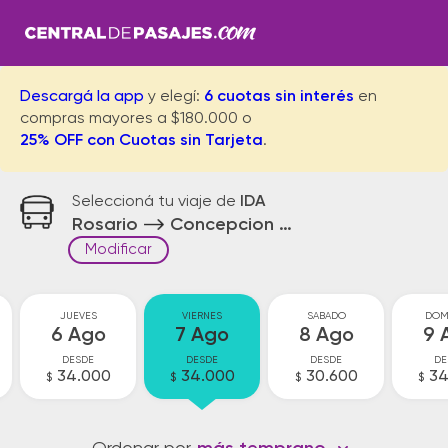
Descargá la app
y elegí:
6 cuotas sin interés
en
compras mayores a $180.000 o
25% OFF con Cuotas sin Tarjeta
.
Seleccioná tu viaje de
IDA
Rosario
Concepcion del Uruguay
Modificar
JUEVES
VIERNES
SABADO
DOM
6 Ago
7 Ago
8 Ago
9 
DESDE
DESDE
DESDE
DE
34.000
34.000
30.600
34
$
$
$
$