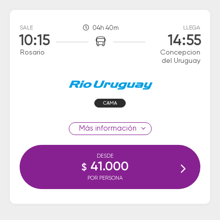
SALE
04h 40m
LLEGA
10:15
14:55
Rosario
Concepcion
del Uruguay
CAMA
información
DESDE
41.000
$
POR PERSONA