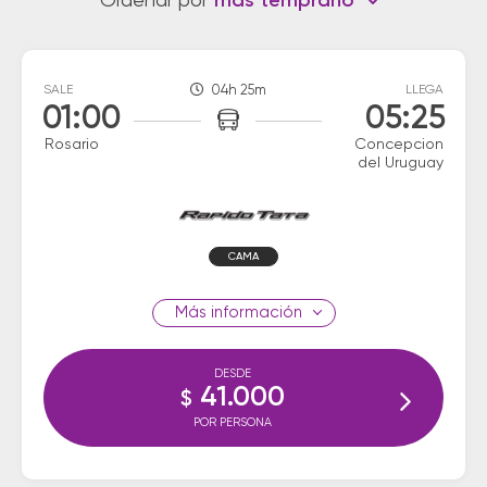
Ordenar por
más temprano
SALE
04h 25m
LLEGA
01:00
05:25
Rosario
Concepcion
del Uruguay
CAMA
información
DESDE
41.000
$
POR PERSONA