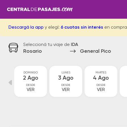
Descargá la app
y elegí:
6 cuotas sin interés
en compra
Seleccioná tu viaje de
IDA
Rosario
General Pico
O
DOMINGO
LUNES
MARTES
o
2 Ago
3 Ago
4 Ago
DESDE
DESDE
DESDE
VER
VER
VER