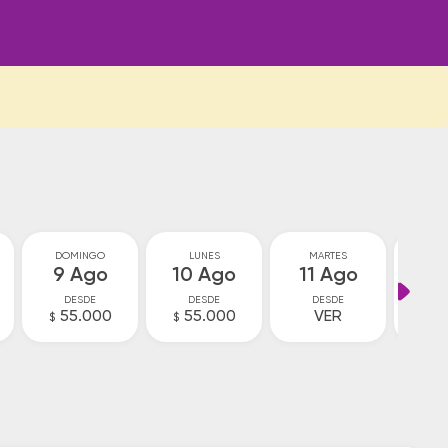
DOMINGO
LUNES
MARTES
MIÉ
9 Ago
10 Ago
11 Ago
12
DESDE
DESDE
DESDE
D
55.000
55.000
VER
V
$
$