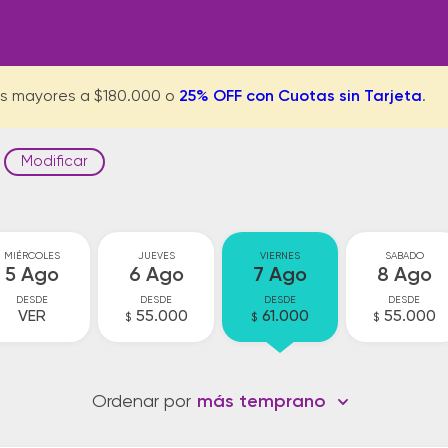
s mayores a $180.000 o
25% OFF con Cuotas sin Tarjeta
.
Modificar
MIÉRCOLES
JUEVES
VIERNES
SABADO
5 Ago
6 Ago
7 Ago
8 Ago
DESDE
DESDE
DESDE
DESDE
VER
55.000
61.000
55.000
$
$
$
Ordenar por
más temprano