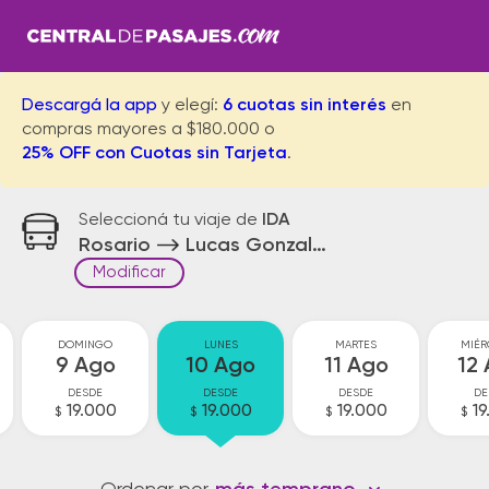
Descargá la app
y elegí:
6 cuotas sin interés
en
compras mayores a $180.000 o
25% OFF con Cuotas sin Tarjeta
.
Seleccioná tu viaje de
IDA
Rosario
Lucas Gonzalez
Modificar
DOMINGO
LUNES
MARTES
MIÉR
9 Ago
10 Ago
11 Ago
12
DESDE
DESDE
DESDE
DE
19.000
19.000
19.000
19
$
$
$
$