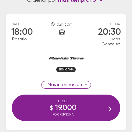
Ordenar por
más temprano
SALE
02h 30m
LLEGA
18:00
20:30
Rosario
Lucas
Gonzalez
SEMICAMA
información
DESDE
19.000
$
POR PERSONA