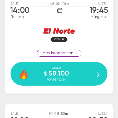
SALE
05h 45m
LLEGA
14:00
19:45
Rosario
Margarita
COMUN
información
DESDE
58.100
$
POR PERSONA
SALE
05h 50m
LLEGA