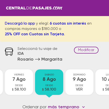
Descargá la app
y elegí:
6 cuotas sin interés
en
compras mayores a $180.000 o
25% OFF con Cuotas sin Tarjeta
.
Seleccioná tu viaje de
Modificar
IDA
Rosario
Margarita
VIERNES
SABADO
DOMINGO
LU
7 Ago
8 Ago
9 Ago
10
DESDE
DESDE
DESDE
DE
58.100
58.100
VER
58
$
$
$
Ordenar por
más temprano