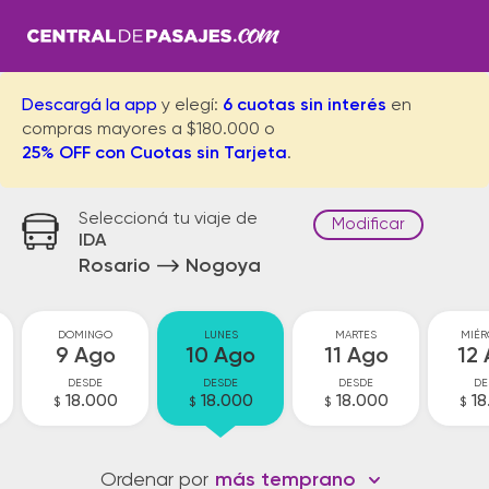
Descargá la app
y elegí:
6 cuotas sin interés
en
compras mayores a $180.000 o
25% OFF con Cuotas sin Tarjeta
.
Seleccioná tu viaje de
Modificar
IDA
Rosario
Nogoya
DOMINGO
LUNES
MARTES
MIÉR
9 Ago
10 Ago
11 Ago
12
DESDE
DESDE
DESDE
DE
18.000
18.000
18.000
18
$
$
$
$
Ordenar por
más temprano