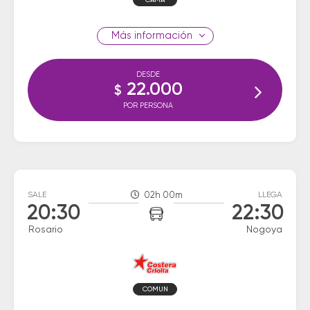
CAMA
información
DESDE
22.000
$
POR PERSONA
SALE
02h 00m
LLEGA
20:30
22:30
Rosario
Nogoya
COMUN