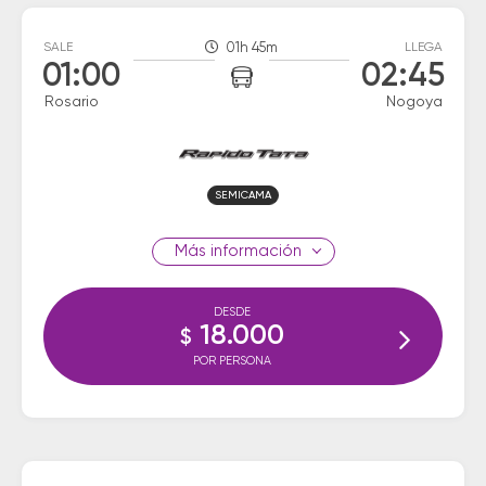
SALE
01h 45m
LLEGA
01:00
02:45
Rosario
Nogoya
SEMICAMA
información
DESDE
18.000
$
POR PERSONA