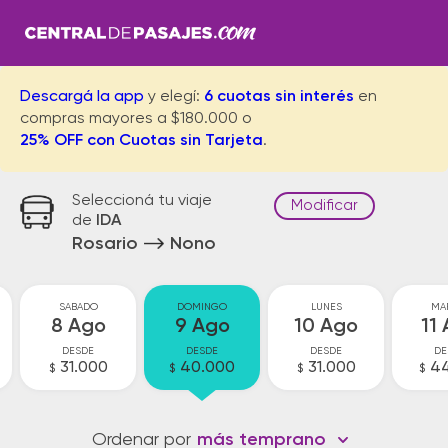
Descargá la app
y elegí:
6 cuotas sin interés
en
compras mayores a $180.000 o
25% OFF con Cuotas sin Tarjeta
.
Seleccioná tu viaje
Modificar
de
IDA
Rosario
Nono
SABADO
DOMINGO
LUNES
MA
8 Ago
9 Ago
10 Ago
11
DESDE
DESDE
DESDE
DE
31.000
40.000
31.000
44
$
$
$
$
Ordenar por
más temprano