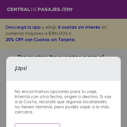
Descargá la app
y elegí:
6 cuotas sin interés
en
compras mayores a $180.000 o
25% OFF con Cuotas sin Tarjeta
.
Preguntas frecuentes para el
viaje desde Rosario a Rio
¡Ups!
Ceballos
No encontramos opciones para tu viaje.
Intentá con otra fecha, origen o destino. Si vas
¿Dónde quedan las
a la Costa, recordá que algunas localidades
no tienen terminal, pero podés viajar a la más
terminales de micro de
cercana.
Rosario a Rio Ceballos?