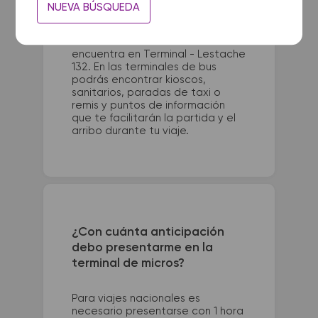
La terminal de ómnibus de
NUEVA BÚSQUEDA
Rosario queda ubicada en
Cafferata 702. La terminal de
colectivos de Rio Ceballos se
encuentra en Terminal - Lestache
132. En las terminales de bus
podrás encontrar kioscos,
sanitarios, paradas de taxi o
remis y puntos de información
que te facilitarán la partida y el
arribo durante tu viaje.
¿Con cuánta anticipación
debo presentarme en la
terminal de micros?
Para viajes nacionales es
necesario presentarse con 1 hora