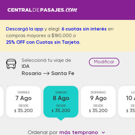
Descargá la app
y elegí:
6 cuotas sin interés
en
compras mayores a $180.000 o
25% OFF con Cuotas sin Tarjeta
.
Seleccioná tu viaje de
Modificar
IDA
Rosario
Santa Fe
VIERNES
SABADO
DOMINGO
LU
7 Ago
8 Ago
9 Ago
10
DESDE
DESDE
DESDE
DE
35.200
35.200
35.200
35
$
$
$
$
Ordenar por
más temprano