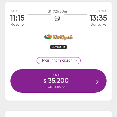
SALE
02h 20m
LLEGA
11:15
13:35
Rosario
Santa Fe
SEMICAMA
información
DESDE
35.200
$
POR PERSONA