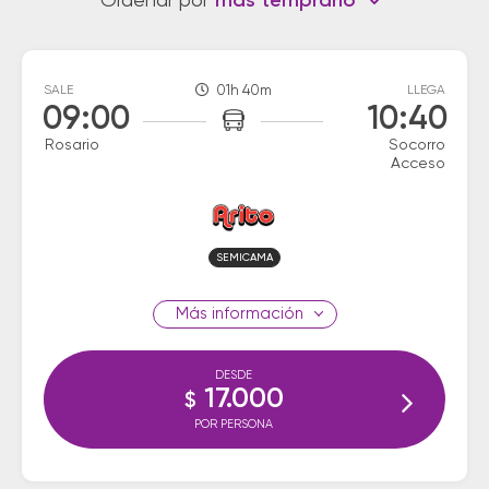
Ordenar por
más temprano
SALE
01h 40m
LLEGA
09:00
10:40
Rosario
Socorro
Acceso
SEMICAMA
información
DESDE
17.000
$
POR PERSONA