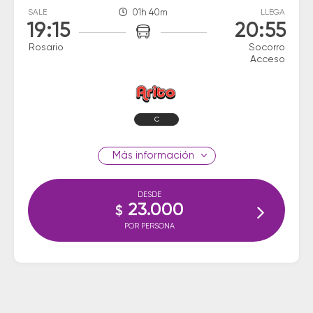
SALE
01h 40m
LLEGA
19:15
20:55
Rosario
Socorro
Acceso
C
información
DESDE
23.000
$
POR PERSONA