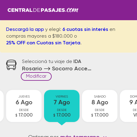
Descargá la app
y elegí:
6 cuotas sin interés
en
compras mayores a $180.000 o
25% OFF con Cuotas sin Tarjeta
.
Seleccioná tu viaje de
IDA
Rosario
Socorro Acceso
Modificar
JUEVES
VIERNES
SABADO
DOM
6 Ago
7 Ago
8 Ago
9 
DESDE
DESDE
DESDE
DE
17.000
17.000
17.000
V
$
$
$