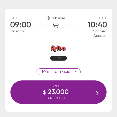
SALE
01h 40m
LLEGA
09:00
10:40
Rosario
Socorro
Acceso
C
información
DESDE
23.000
$
POR PERSONA