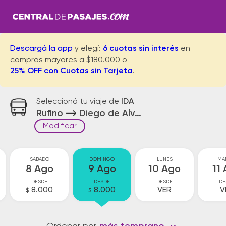
Descargá la app
y elegí:
6 cuotas sin interés
en
compras mayores a $180.000 o
25% OFF con Cuotas sin Tarjeta
.
Seleccioná tu viaje de
IDA
Rufino
Diego de Alvear Parador
Modificar
SABADO
DOMINGO
LUNES
MA
8 Ago
9 Ago
10 Ago
11
DESDE
DESDE
DESDE
DE
8.000
8.000
VER
V
$
$