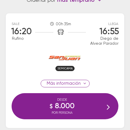
Ordenar por
más temprano
SALE
00h 35m
LLEGA
16:20
16:55
Rufino
Diego de
Alvear Parador
SEMICAMA
información
DESDE
8.000
$
POR PERSONA