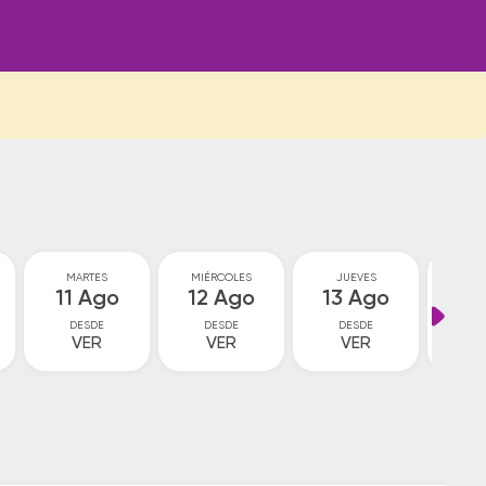
MARTES
MIÉRCOLES
JUEVES
VI
11 Ago
12 Ago
13 Ago
14
DESDE
DESDE
DESDE
D
VER
VER
VER
V