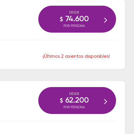
DESDE
74.600
$
POR PERSONA
¡Últimos 2 asientos disponibles!
DESDE
62.200
$
POR PERSONA