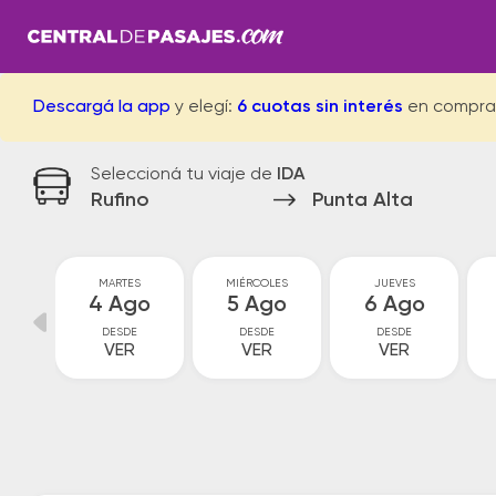
Descargá la app
y elegí:
6 cuotas sin interés
en compra
Seleccioná tu viaje de
IDA
Rufino
Punta Alta
MARTES
MIÉRCOLES
JUEVES
go
4 Ago
5 Ago
6 Ago
DESDE
DESDE
DESDE
VER
VER
VER