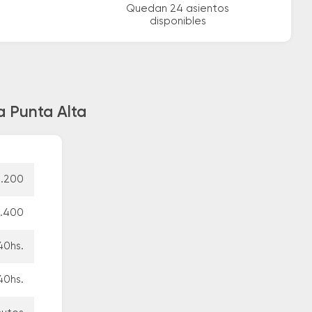
Quedan 24 asientos
disponibles
a Punta Alta
2.200
8.400
40hs.
40hs.