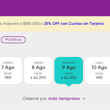
s mayores a $180.000 o
25% OFF con Cuotas sin Tarjeta
.
Modificar
VIERNES
SABADO
DOMINGO
LUNES
7 Ago
8 Ago
9 Ago
10 Ago
DESDE
DESDE
DESDE
DESDE
VER
62.200
62.200
VER
$
$
Ordenar por
más temprano