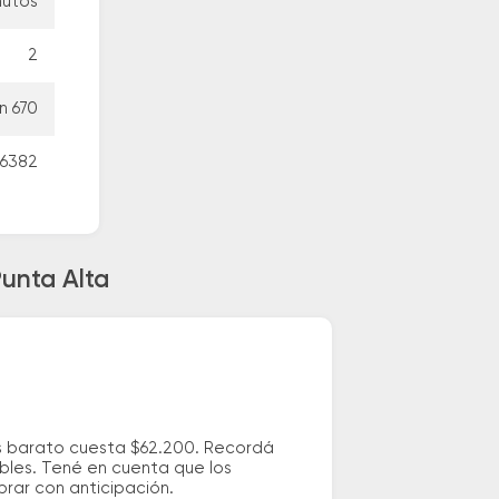
nutos
2
n 670
26382
Punta Alta
ás barato cuesta $62.200. Recordá
ibles. Tené en cuenta que los
prar con anticipación.