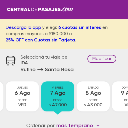
Descargá la app
y elegí:
6 cuotas sin interés
en
compras mayores a $180.000 o
25% OFF con Cuotas sin Tarjeta
.
Seleccioná tu viaje de
Modificar
IDA
Rufino
Santa Rosa
JUEVES
VIERNES
SABADO
DOM
6 Ago
7 Ago
8 Ago
9 
DESDE
DESDE
DESDE
DE
VER
47.000
43.000
V
$
$
Ordenar por
más temprano